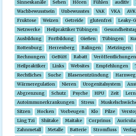
Sinneskanäle
Sehen
Hören
Fühlen
auditiv
Wachbewusstsein
Unbewusstes
VAK
VKA
AVK
Fruktose
Weizen
Getreide
glutenfrei
Leaky-
Netzwerke
Heilpraktiker Tübingen
Gesundheitsta
Ausbildung
Fortbildung
Gießen
Tübingen
Ku
Rottenburg
Herrenberg
Balingen
Metzingen
Rechnungen
GeBüH
Rabatt
Veröffentlichungen
Heilpraktiker
Links
Websites
Empfehlungen
Rechtliches
Suche
Blasenentzündung
Harnweg
Wärmeregulation
Nieren
Urogenitalsystem
Ans
Abgrenzung
Schutz
Psyche
HPU
Zeit
Lern
Autoimmunerkrankungen
Stress
Muskelschwäch
Sitzen
Hocken
Vorbeugen
Klo
Pilze
Verst
Ling Tzi
Shiitake
Maitake
Corprinus
Auricula
Zahnmetall
Metalle
Batterie
Stromfluss
Verla