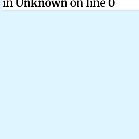
in
Unknown
on line
0