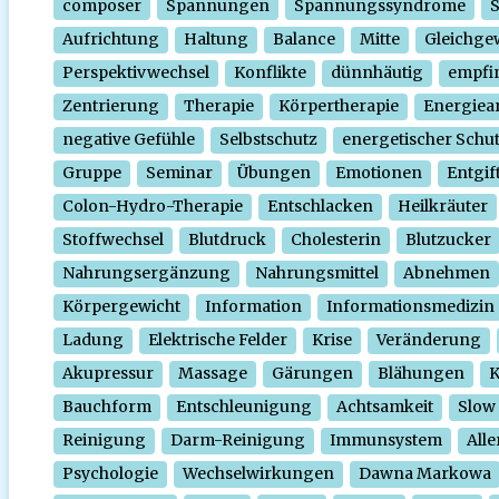
composer
Spannungen
Spannungssyndrome
Aufrichtung
Haltung
Balance
Mitte
Gleichge
Perspektivwechsel
Konflikte
dünnhäutig
empfi
Zentrierung
Therapie
Körpertherapie
Energiear
negative Gefühle
Selbstschutz
energetischer Schu
Gruppe
Seminar
Übungen
Emotionen
Entgif
Colon-Hydro-Therapie
Entschlacken
Heilkräuter
Stoffwechsel
Blutdruck
Cholesterin
Blutzucker
Nahrungsergänzung
Nahrungsmittel
Abnehmen
Körpergewicht
Information
Informationsmedizin
Ladung
Elektrische Felder
Krise
Veränderung
Akupressur
Massage
Gärungen
Blähungen
K
Bauchform
Entschleunigung
Achtsamkeit
Slow
Reinigung
Darm-Reinigung
Immunsystem
Alle
Psychologie
Wechselwirkungen
Dawna Markowa