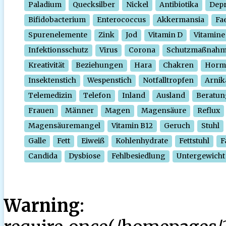
Paladium
Quecksilber
Nickel
Antibiotika
Depr
Bifidobacterium
Enterococcus
Akkermansia
Fa
Spurenelemente
Zink
Jod
Vitamin D
Vitamine
Infektionsschutz
Virus
Corona
Schutzmaßnah
Kreativität
Beziehungen
Hara
Chakren
Horm
Insektenstich
Wespenstich
Notfalltropfen
Arnik
Telemedizin
Telefon
Inland
Ausland
Beratun
Frauen
Männer
Magen
Magensäure
Reflux
Magensäuremangel
Vitamin B12
Geruch
Stuhl
Galle
Fett
Eiweiß
Kohlenhydrate
Fettstuhl
F
Candida
Dysbiose
Fehlbesiedlung
Untergewicht
Warning
: