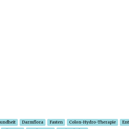
undheit
Darmflora
Fasten
Colon-Hydro-Therapie
Ent