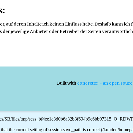
s:
er, auf deren Inhalte ich keinen Einfluss habe. Deshalb kann ich
s der jeweilige Anbieter oder Betreiber der Seiten verantwortlich
Built with
concrete5 - an open sour
s/SB/files/tmp/sess_bf4ee1e3d0b6a32b3f694b9c6bb97315, O_RDWR) f
fy that the current setting of session.save_path is correct (/kunden/ho