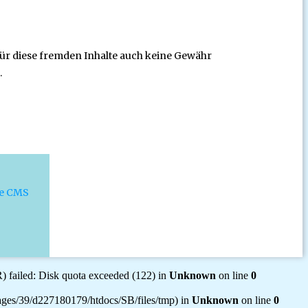
 für diese fremden Inhalte auch keine Gewähr
.
ce CMS
ailed: Disk quota exceeded (122) in
Unknown
on line
0
mepages/39/d227180179/htdocs/SB/files/tmp) in
Unknown
on line
0